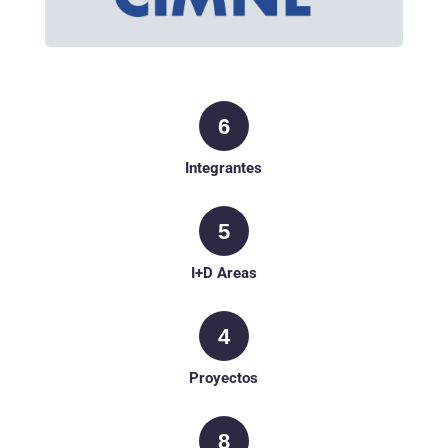
6
Integrantes
5
I+D Areas
4
Proyectos
8