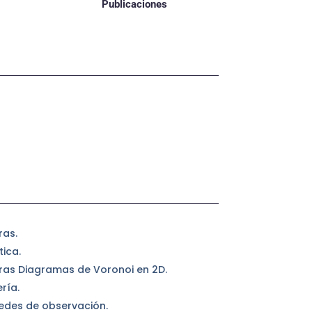
Publicaciones
ras.
ica.
ras Diagramas de Voronoi en 2D.
ría.
redes de observación.