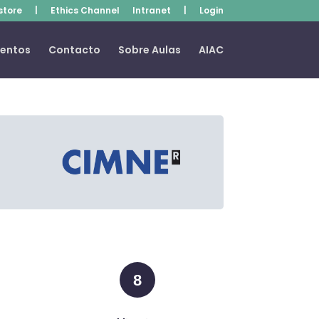
store
|
Ethics Channel
Intranet
|
Login
ventos
Contacto
Sobre Aulas
AIAC
8