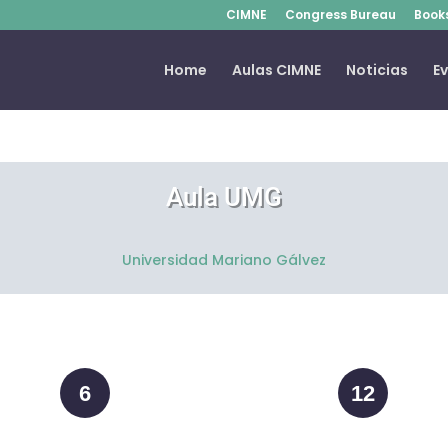
CIMNE
Congress Bureau
Book
Home
Aulas CIMNE
Noticias
E
Aula UMG
Universidad Mariano Gálvez
6
12