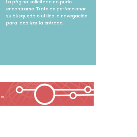
La página solicitada no pudo
encontrarse. Trate de perfeccionar
su búsqueda o utilice la navegación
para localizar la entrada.