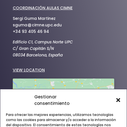
COORDINACIÓN AULAS CIMNE
Sergi Guma Martinez
sguma
cimne.upc.edu
+34 93 405 46 94
Edificio C1, Campus Norte UPC
C/ Gran Capitán S/N
08034 Barcelona, España
VIEW LOCATION
Gestionar
consentimiento
Haz clic para aceptar cookies de
Para ofrecer las mejores experiencias, utilizamos tecnologías
marketing y permitir este contenido
como las cookies para almacenar y/o acceder a la información
del dispositivo. El consentimiento de estas tecnologías nos