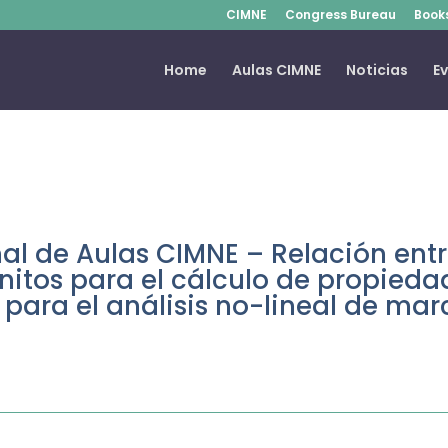
CIMNE
Congress Bureau
Book
Home
Aulas CIMNE
Noticias
E
al de Aulas CIMNE – Relación entr
finitos para el cálculo de propie
 para el análisis no-lineal de ma