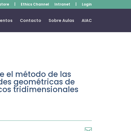
store
|
Ethics Channel
Intranet
|
Login
ventos
Contacto
Sobre Aulas
AIAC
e el método de las
dades geométricas de
rcos tridimensionales
