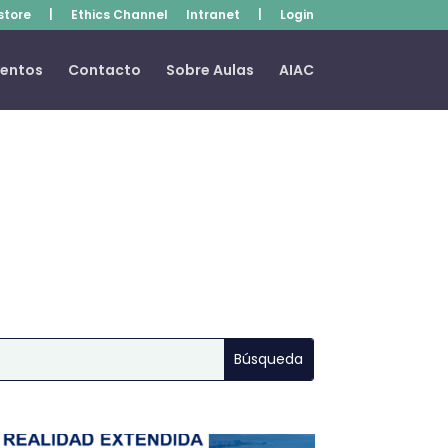
store
|
Ethics Channel
Intranet
|
Login
ventos
Contacto
Sobre Aulas
AIAC