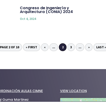
Congreso de Ingeniería y
Arquitectura (CONIA) 2024
Oct 4, 2024
PAGE 2 OF 10
« FIRST
«
...
2
3
...
»
LAST »
RDINACIÓN AULAS CIMNE
VIEW LOCATION
gi Guma Martinez
uma
cimne.upc.edu